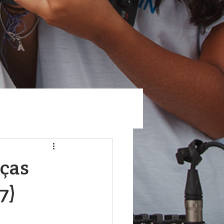
nças
7)