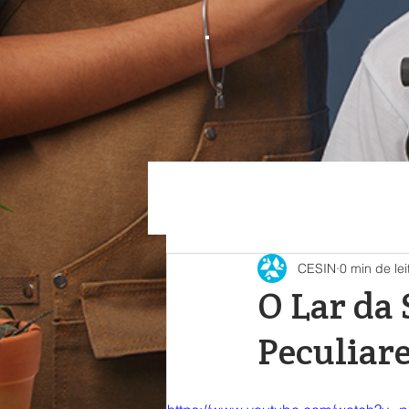
CESIN
0 min de lei
O Lar da 
Peculiare