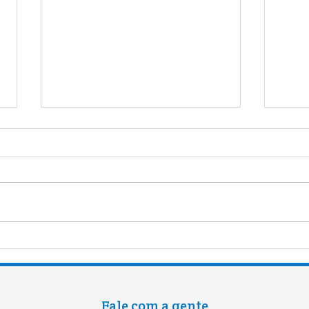
FAMÍLIA | Lucas Fernando
A Ra
[JARDIM II - 2019]
Rese
Fale com a gente