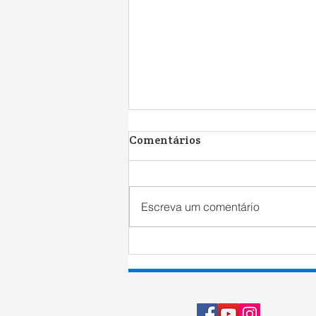
Comentários
Escreva um comentário
Harry Potter e o Cálice de
Fogo | Resenha Literária
[2019]