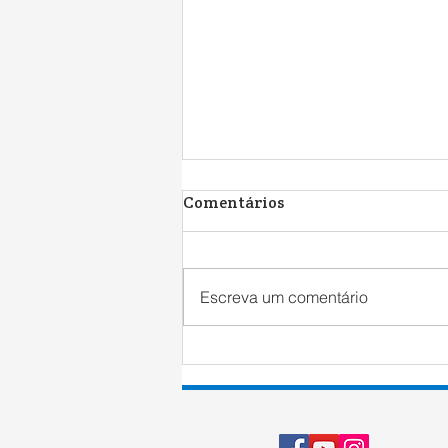
Comentários
Escreva um comentário
Harry Potter e o Cálice de
Fogo | Resenha Literária
[2019]