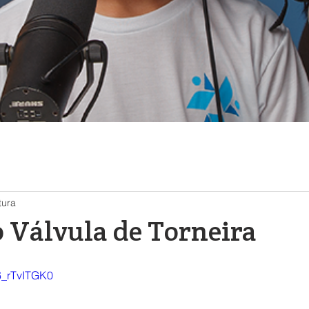
tura
 Válvula de Torneira
6_rTvITGK0