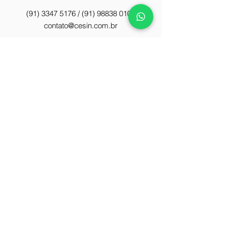
(91) 3347 5176
/
(91) 98838 0108
contato@cesin.com.br
Endereço
Av. Doutor Freitas, 3263 - Marco, Belém -
PA,
66087-810
v1.1 - Copyright © 2019 - CESIN
Centro Educacional Sociointeracionista